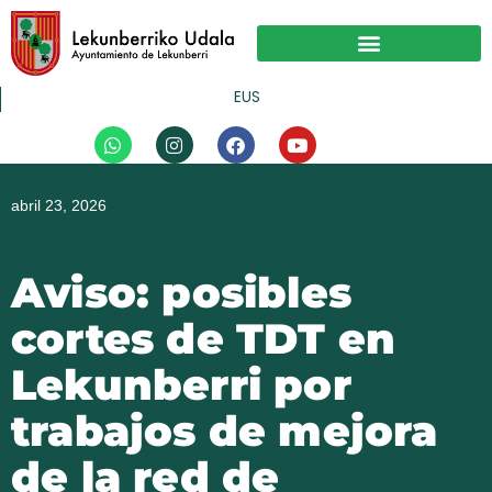
Ir
al
contenido
Actividad Económica
EUS
W
I
F
Y
h
n
a
o
a
s
c
u
t
t
e
t
abril 23, 2026
s
a
b
u
a
g
o
b
p
r
o
e
p
a
k
Aviso: posibles
m
cortes de TDT en
Lekunberri por
trabajos de mejora
de la red de