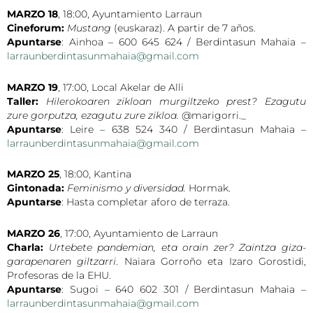
MARZO 18
, 18:00, Ayuntamiento Larraun
Cineforum:
Mustang
(euskaraz). A partir de 7 años.
Apuntarse
: Ainhoa – 600 645 624 / Berdintasun Mahaia –
larraunberdintasunmahaia@gmail.com
MARZO 19
, 17:00, Local Akelar de Alli
Taller:
Hilerokoaren zikloan murgiltzeko prest? Ezagutu
zure gorputza, ezagutu zure zikloa.
@marigorri._
Apuntarse
: Leire – 638 524 340 / Berdintasun Mahaia –
larraunberdintasunmahaia@gmail.com
MARZO 25
, 18:00, Kantina
Gintonada:
Feminismo y diversidad.
Hormak.
Apuntarse
: Hasta completar aforo de terraza.
MARZO 26
, 17:00, Ayuntamiento de Larraun
Charla:
Urtebete pandemian, eta orain zer? Zaintza giza-
garapenaren giltzarri
. Naiara Gorroño eta Izaro Gorostidi,
Profesoras de la EHU.
Apuntarse
: Sugoi – 640 602 301 / Berdintasun Mahaia –
larraunberdintasunmahaia@gmail.com