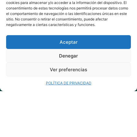
cookies para almacenar y/o acceder a la información del dispositivo. El
consentimiento de estas tecnologías nos permitirá procesar datos como
el comportamiento de navegación o las identificaciones únicas en este
sitio. No consentir o retirar el consentimiento, puede afectar
negativamente a ciertas características y funciones.
Aceptar
lekunberri.eus
Denegar
948 504 211
bulegoak@lekunberri.eus
Ver preferencias
Alde Zaharra 41,
31870, Lekunberri
POLÍTICA DE PRIVACIDAD
© 2024 Lekunberriko Udala
| Todos los derechos reservados
Política de Cookies
Política de Privacidad
Aviso Legal