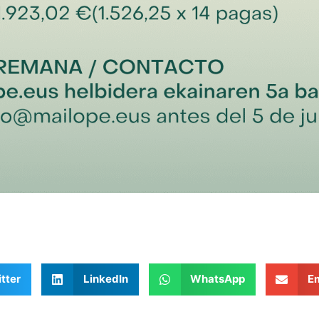
tter
LinkedIn
WhatsApp
Em