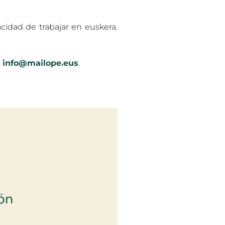
idad de trabajar en euskera.
o
info@mailope.eus
.