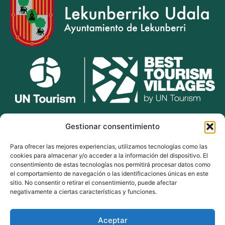
lekunberri.eus
Gestionar consentimiento
Para ofrecer las mejores experiencias, utilizamos tecnologías como las
948 504 211
cookies para almacenar y/o acceder a la información del dispositivo. El
bulegoak@lekunberri.eus
consentimiento de estas tecnologías nos permitirá procesar datos como
el comportamiento de navegación o las identificaciones únicas en este
Alde Zaharra 41,
sitio. No consentir o retirar el consentimiento, puede afectar
31870, Lekunberri
negativamente a ciertas características y funciones.
Aceptar