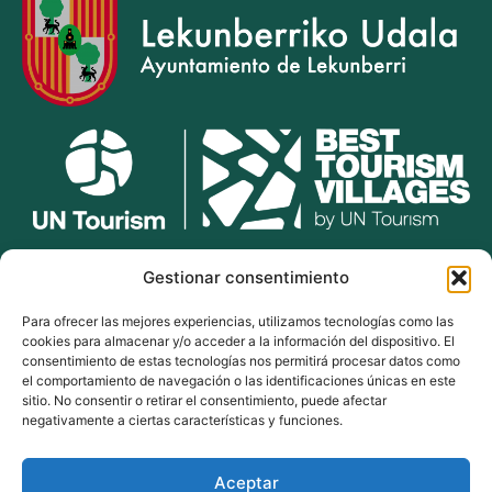
lekunberri.eus
Gestionar consentimiento
Para ofrecer las mejores experiencias, utilizamos tecnologías como las
948 504 211
cookies para almacenar y/o acceder a la información del dispositivo. El
bulegoak@lekunberri.eus
consentimiento de estas tecnologías nos permitirá procesar datos como
el comportamiento de navegación o las identificaciones únicas en este
Alde Zaharra 41,
sitio. No consentir o retirar el consentimiento, puede afectar
31870, Lekunberri
negativamente a ciertas características y funciones.
Aceptar