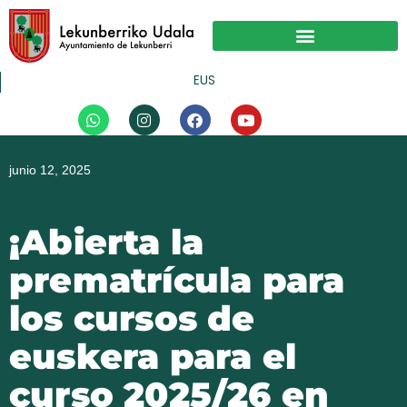
Ir
al
contenido
Actividad Económica
EUS
W
I
F
Y
h
n
a
o
a
s
c
u
t
t
e
t
junio 12, 2025
s
a
b
u
a
g
o
b
p
r
o
e
p
a
k
¡Abierta la
m
prematrícula para
los cursos de
euskera para el
curso 2025/26 en