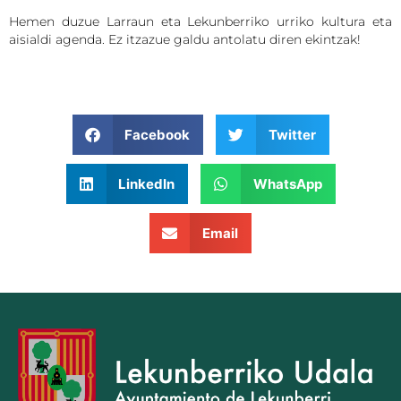
Hemen duzue Larraun eta Lekunberriko urriko kultura eta
aisialdi agenda. Ez itzazue galdu antolatu diren ekintzak!
Facebook
Twitter
LinkedIn
WhatsApp
Email