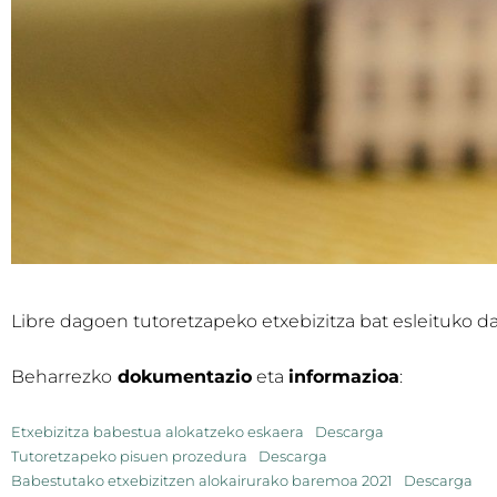
Libre dagoen tutoretzapeko etxebizitza bat esleituko da
Beharrezko
dokumentazio
eta
informazioa
:
Etxebizitza babestua alokatzeko eskaera
Descarga
Tutoretzapeko pisuen prozedura
Descarga
Babestutako etxebizitzen alokairurako baremoa 2021
Descarga