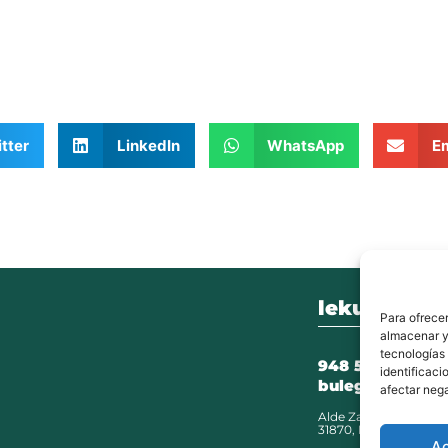
tter
LinkedIn
WhatsApp
Em
lekunberri.
Para ofrecer
almacenar y/
tecnologías
948 504 211
identificaci
bulegoak@leku
afectar nega
Alde Zaharra 41,
31870, Lekunberri
A