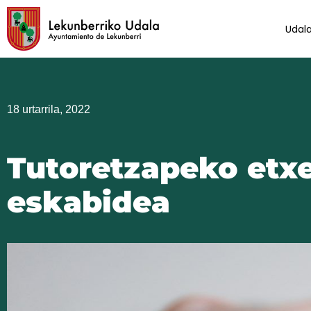
Skip
to
Udal
content
18 urtarrila, 2022
Tutoretzapeko etxe
eskabidea