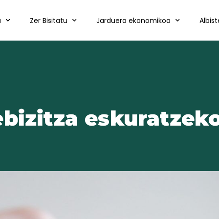
a
Zer Bisitatu
Jarduera ekonomikoa
Albis
bizitza eskuratzek