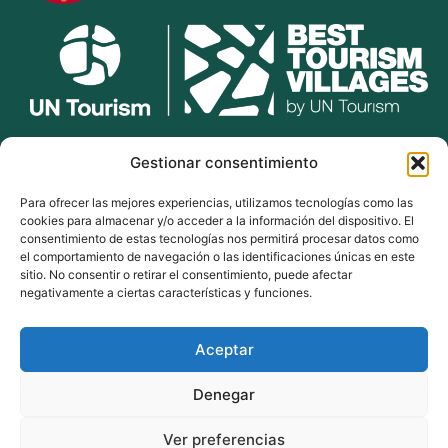
lekunberri.eus
Gestionar consentimiento
Para ofrecer las mejores experiencias, utilizamos tecnologías como las
948 504 211
cookies para almacenar y/o acceder a la información del dispositivo. El
bulegoak@lekunberri.eus
consentimiento de estas tecnologías nos permitirá procesar datos como
el comportamiento de navegación o las identificaciones únicas en este
Alde Zaharra 41,
sitio. No consentir o retirar el consentimiento, puede afectar
31870, Lekunberri
negativamente a ciertas características y funciones.
Aceptar
© 2024 Lekunberriko Udala
| Todos los derechos reservados
Denegar
Política de Cookies
Política de Privacidad
Ver preferencias