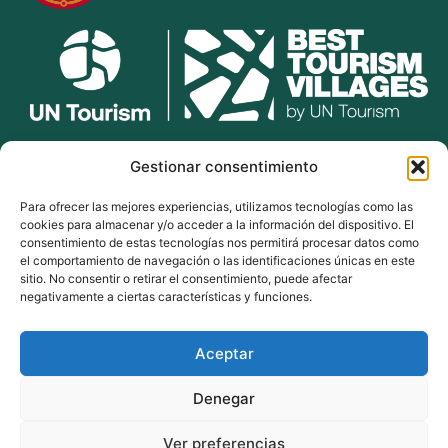
lekunberri.eus
Gestionar consentimiento
Para ofrecer las mejores experiencias, utilizamos tecnologías como las
948 504 211
cookies para almacenar y/o acceder a la información del dispositivo. El
bulegoak@lekunberri.eus
consentimiento de estas tecnologías nos permitirá procesar datos como
el comportamiento de navegación o las identificaciones únicas en este
Alde Zaharra 41,
sitio. No consentir o retirar el consentimiento, puede afectar
31870, Lekunberri
negativamente a ciertas características y funciones.
Aceptar
© 2024 Lekunberriko Udala
| Todos los derechos reservados
Denegar
Política de Cookies
Política de Privacidad
Ver preferencias