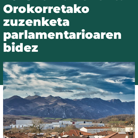
Orokorretako
zuzenketa
parlamentarioaren
bidez