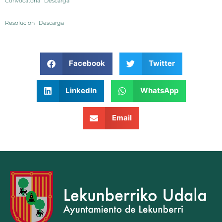
Convocatoria
Descarga
Resolucion
Descarga
Facebook
Twitter
LinkedIn
WhatsApp
Email