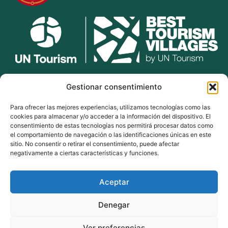
lekunberri.eus
Gestionar consentimiento
Para ofrecer las mejores experiencias, utilizamos tecnologías como las
948 504 211
cookies para almacenar y/o acceder a la información del dispositivo. El
bulegoak@lekunberri.eus
consentimiento de estas tecnologías nos permitirá procesar datos como
el comportamiento de navegación o las identificaciones únicas en este
Alde Zaharra 41,
sitio. No consentir o retirar el consentimiento, puede afectar
31870, Lekunberri
negativamente a ciertas características y funciones.
Aceptar
© 2024 Lekunberriko Udala
| Todos los derechos reservados
Denegar
Política de Cookies
Política de Privacidad
Ver preferencias