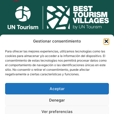
lekunberri.eus
Gestionar consentimiento
Para ofrecer las mejores experiencias, utilizamos tecnologías como las
948 504 211
cookies para almacenar y/o acceder a la información del dispositivo. El
bulegoak@lekunberri.eus
consentimiento de estas tecnologías nos permitirá procesar datos como
el comportamiento de navegación o las identificaciones únicas en este
Alde Zaharra 41,
sitio. No consentir o retirar el consentimiento, puede afectar
31870, Lekunberri
negativamente a ciertas características y funciones.
Aceptar
© 2024 Lekunberriko Udala
| Todos los derechos reservados
Denegar
Política de Cookies
Política de Privacidad
Ver preferencias