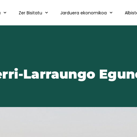
a
Zer Bisitatu
Jarduera ekonomikoa
Albis
rri-Larraungo Egu