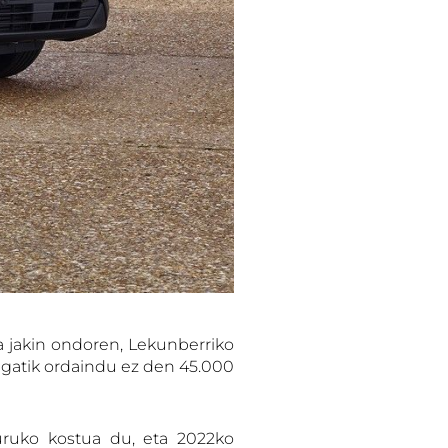
a jakin ondoren, Lekunberriko
agatik ordaindu ez den 45.000
uruko kostua du, eta 2022ko