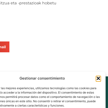
bitzua eta -prestazioak hobetu
ail
Gestionar consentimiento
eus
 las mejores experiencias, utilizamos tecnologías como las cookies para
o acceder a la información del dispositivo. El consentimiento de estas
 nos permitirá procesar datos como el comportamiento de navegación o las
ones únicas en este sitio. No consentir o retirar el consentimiento, puede
nberri.eus
tivamente a ciertas características y funciones.