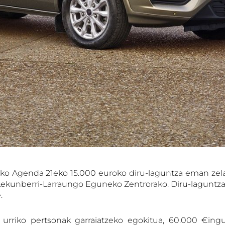
kiko Agenda 21eko 15.000 euroko diru-laguntza eman zel
 Lekunberri-Larraungo Eguneko Zentrorako. Diru-laguntz
.
 urriko pertsonak garraiatzeko egokitua, 60.000 €ing