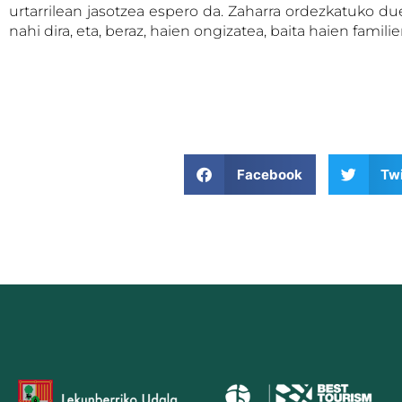
urtarrilean jasotzea espero da. Zaharra ordezkatuko due
nahi dira, eta, beraz, haien ongizatea, baita haien familie
Facebook
Twi