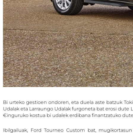
Bi urteko gestioen ondoren, eta duela aste batzuk To
Udalak eta Larraungo Udalak furgoneta bat erosi dute
€inguruko kostua bi udalek erdibana finantzatuko dute
Ibilgailuak, Ford Tourneo Custom bat, mugikortasun