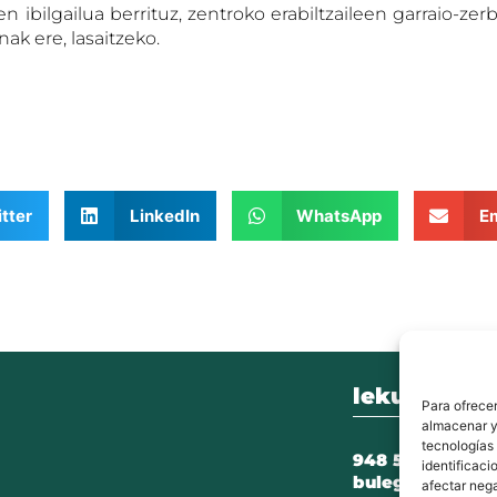
n ibilgailua berrituz, zentroko erabiltzaileen garraio-zer
nak ere, lasaitzeko.
tter
LinkedIn
WhatsApp
Em
lekunberri.
Para ofrecer
almacenar y/
tecnologías
948 504 211
identificaci
bulegoak@leku
afectar nega