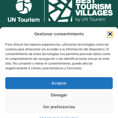
lekunberri.eus
Gestionar consentimiento
Para ofrecer las mejores experiencias, utilizamos tecnologías como las
948 504 211
cookies para almacenar y/o acceder a la información del dispositivo. El
bulegoak@lekunberri.eus
consentimiento de estas tecnologías nos permitirá procesar datos como
el comportamiento de navegación o las identificaciones únicas en este
Alde Zaharra 41,
sitio. No consentir o retirar el consentimiento, puede afectar
31870, Lekunberri
negativamente a ciertas características y funciones.
Aceptar
© 2024 Lekunberriko Udala
| Todos los derechos reservados
Denegar
Política de Cookies
Política de Privacidad
Ver preferencias
Aviso Legal