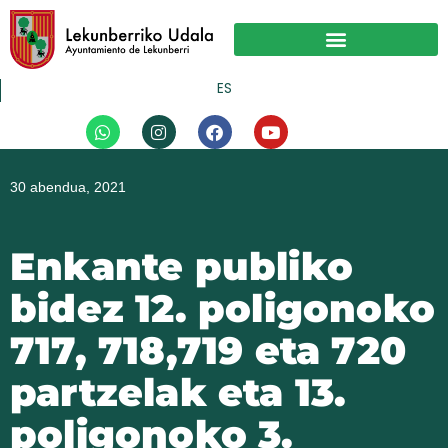
Skip
to
content
ES
W
I
F
Y
h
n
a
o
a
s
c
u
t
t
e
t
30 abendua, 2021
s
a
b
u
a
g
o
b
p
r
o
e
p
a
k
Enkante publiko
m
bidez 12. poligonoko
717, 718,719 eta 720
partzelak eta 13.
poligonoko 3.