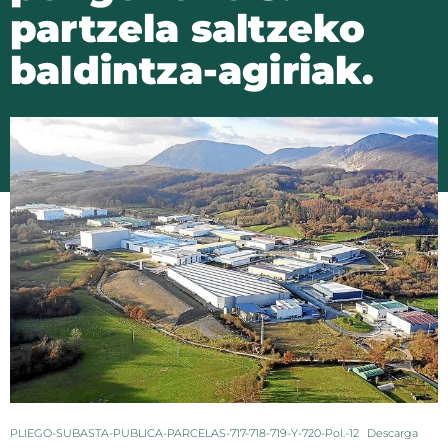
partzela saltzeko
baldintza-agiriak.
PLIEGO-SUBASTA-PUBLICA-PARCELAS-717-718-719-Y-720-Pol.-12
Descarga