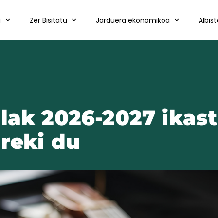
a
Zer Bisitatu
Jarduera ekonomikoa
Albis
lak 2026-2027 ikas
ireki du