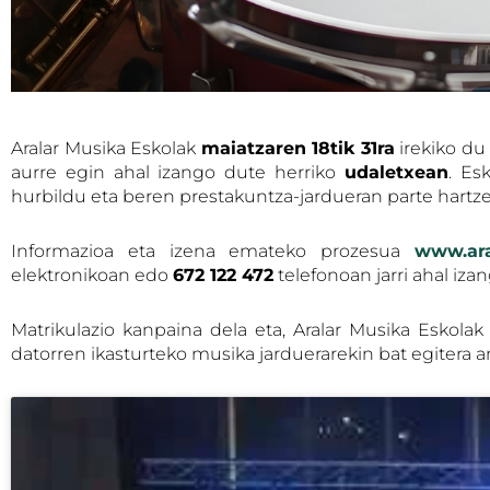
Aralar Musika Eskolak
maiatzaren 18tik 31ra
irekiko du
aurre egin ahal izango dute herriko
udaletxean
. Es
hurbildu eta beren prestakuntza-jardueran parte hartze
Informazioa eta izena emateko prozesua
www.ara
elektronikoan edo
672 122 472
telefonoan jarri ahal iz
Matrikulazio kanpaina dela eta, Aralar Musika Eskola
datorren ikasturteko musika jarduerarekin bat egitera 