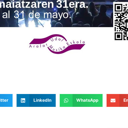
tter
LinkedIn
WhatsApp
Em