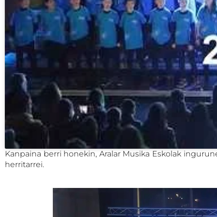
Kanpaina berri honekin, Aralar Musika Eskolak ingurune
herritarrei.