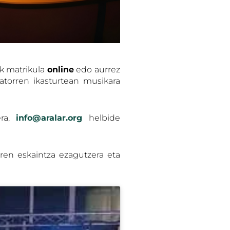
ek matrikula
online
edo aurrez
atorren ikasturtean musikara
era,
i
nfo@aralar.org
helbide
uren eskaintza ezagutzera eta