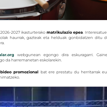
 2026-2027 ikasturterako
matrikulazio epea
. Interesatu
kolak haurrak, gazteak eta helduak gonbidatzen ditu d
ra.
lar.org
webgunean egongo dira eskuragarri. Gain
ango da harremanetan eskolarekin.
k
bideo promozional
bat ere prestatu du herritarrak e
animatzeko.