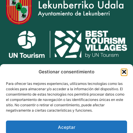
lekunberri.eus
Gestionar consentimiento
Para ofrecer las mejores experiencias, utilizamos tecnologías como las
948 504 211
cookies para almacenar y/o acceder a la información del dispositivo. El
bulegoak@lekunberri.eus
consentimiento de estas tecnologías nos permitirá procesar datos como
el comportamiento de navegación o las identificaciones únicas en este
Alde Zaharra 41,
sitio. No consentir o retirar el consentimiento, puede afectar
31870, Lekunberri
negativamente a ciertas características y funciones.
Aceptar