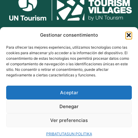
lekunberri.eus
Gestionar consentimiento
Para ofrecer las mejores experiencias, utilizamos tecnologías como las
948 504 211
cookies para almacenar y/o acceder a la información del dispositivo. El
bulegoak@lekunberri.eus
consentimiento de estas tecnologías nos permitirá procesar datos como
el comportamiento de navegación o las identificaciones únicas en este
Alde Zaharra 41,
sitio. No consentir o retirar el consentimiento, puede afectar
31870, Lekunberri
negativamente a ciertas características y funciones.
Aceptar
© 2024 Lekunberriko Udala
| Todos los derechos reservados
Denegar
Política de Cookies
Política de Privacidad
Ver preferencias
Aviso Legal
PRIBATUTASUN POLITIKA