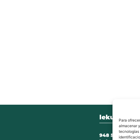
lekunberri.
Para ofrecer
almacenar y/
tecnologías
948 504 211
identificaci