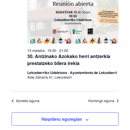
13 maiatza · 19:30
-
21:00
30. Antzinako Azokako herri antzerkia
prestatzeko bilera irekia
Lekunberriko Udaletxea - Ayuntamiento de Lekunberri
Alde Zaharra 41, Lekunberri
Aurreko eguna
Hurrengo eguna
Harpidetu egutegian