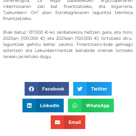
Lehenengoa, La Vega pasealekuko argiztapenaren
inbertsioaren zati bat finantzatzeko, eta bigarrena,
“Lekunberri On” plan Estrategikoaren laguntza teknikoa
finantzatzeko.
Biak batuz 137.500 €-ko zenbatekora heltzen gara, eta honi,
2020an (100.000 €) eta 2021ean (150.000 €) lortutako diru-
laguntzak gehitu behar zaizkio. Finantziazio-bide gehiago
aztertzen eta Lekunberrirentzat baliabide onenak lortzeko
lanean jarraituko dugu.
Facebook
Twitter
LinkedIn
WhatsApp
Email