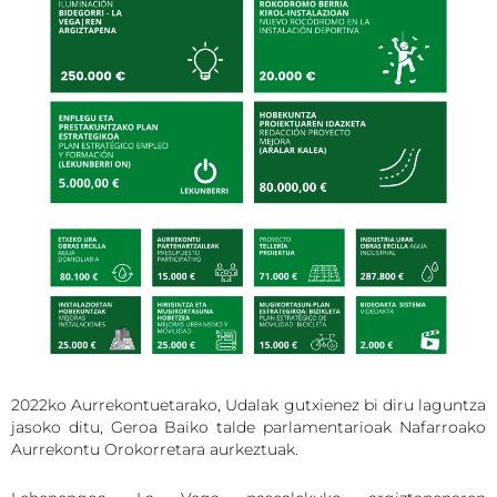
2022ko Aurrekontuetarako, Udalak gutxienez bi diru laguntza
jasoko ditu, Geroa Baiko talde parlamentarioak Nafarroako
Aurrekontu Orokorretara aurkeztuak.