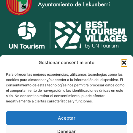
lekunberri.eus
Gestionar consentimiento
Para ofrecer las mejores experiencias, utilizamos tecnologías como las
948 504 211
cookies para almacenar y/o acceder a la información del dispositivo. El
bulegoak@lekunberri.eus
consentimiento de estas tecnologías nos permitirá procesar datos como
el comportamiento de navegación o las identificaciones únicas en este
Alde Zaharra 41,
sitio. No consentir o retirar el consentimiento, puede afectar
31870, Lekunberri
negativamente a ciertas características y funciones.
Aceptar
© 2024 Lekunberriko Udala
| Todos los derechos reservados
Denegar
Política de Cookies