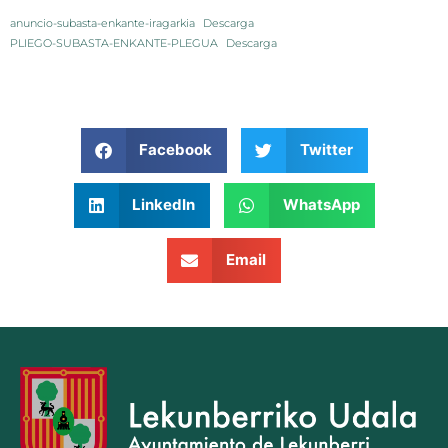
anuncio-subasta-enkante-iragarkia
Descarga
PLIEGO-SUBASTA-ENKANTE-PLEGUA
Descarga
Facebook
Twitter
LinkedIn
WhatsApp
Email