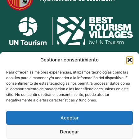
lekunberri.eus
Gestionar consentimiento
Para ofrecer las mejores experiencias, utilizamos tecnologías como las
948 504 211
cookies para almacenar y/o acceder a la información del dispositivo. El
bulegoak@lekunberri.eus
consentimiento de estas tecnologías nos permitirá procesar datos como
el comportamiento de navegación o las identificaciones únicas en este
Alde Zaharra 41,
sitio. No consentir o retirar el consentimiento, puede afectar
31870, Lekunberri
negativamente a ciertas características y funciones.
Aceptar
© 2024 Lekunberriko Udala
| Todos los derechos reservados
Denegar
Política de Cookies