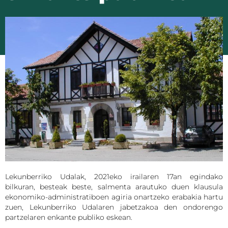
Lekunberriko Udalak, 2021eko irailaren 17an egindako
bilkuran, besteak beste, salmenta arautuko duen klausula
ekonomiko-administratiboen agiria onartzeko erabakia hartu
zuen, Lekunberriko Udalaren jabetzakoa den ondorengo
partzelaren enkante publiko eskean.