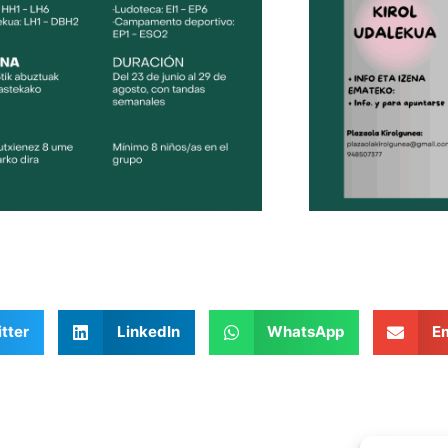
tter
LinkedIn
WhatsApp
Em