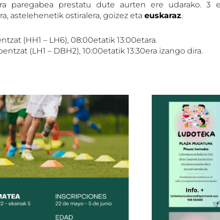
kera paregabea prestatu dute aurten ere udarako. 3 e
ra, astelehenetik ostiralera, goizez eta
euskaraz
.
tzat (HH1 – LH6), 08:00etatik 13:00etara.
koentzat (LH1 – DBH2), 10:00etatik 13:30era izango dira.