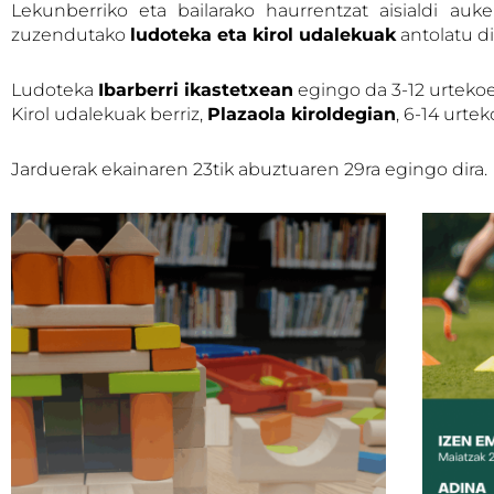
Lekunberriko eta bailarako haurrentzat aisialdi au
zuzendutako
ludoteka eta kirol udalekuak
antolatu di
Ludoteka
Ibarberri ikastetxean
egingo da 3-12 urtekoen
Kirol udalekuak berriz,
Plazaola kiroldegian
, 6-14 urte
Jarduerak ekainaren 23tik abuztuaren 29ra egingo dira.