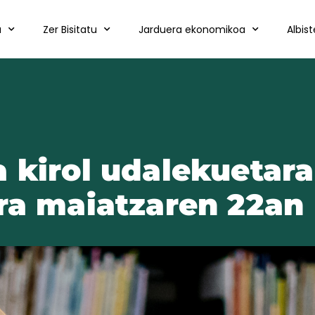
a
Zer Bisitatu
Jarduera ekonomikoa
Albis
 kirol udalekuetara
ra maiatzaren 22an