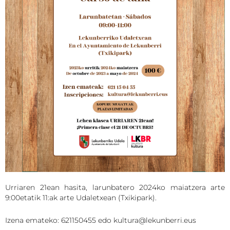
Urriaren 21ean hasita, larunbatero 2024ko maiatzera arte
9:00etatik 11:ak arte Udaletxean (Txikipark).
Izena emateko: 621150455 edo kultura@lekunberri.eus