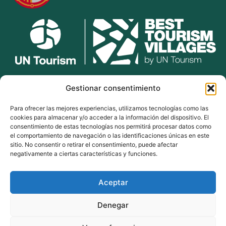
lekunberri.eus
Gestionar consentimiento
Para ofrecer las mejores experiencias, utilizamos tecnologías como las
948 504 211
cookies para almacenar y/o acceder a la información del dispositivo. El
bulegoak@lekunberri.eus
consentimiento de estas tecnologías nos permitirá procesar datos como
el comportamiento de navegación o las identificaciones únicas en este
Alde Zaharra 41,
sitio. No consentir o retirar el consentimiento, puede afectar
31870, Lekunberri
negativamente a ciertas características y funciones.
Aceptar
© 2024 Lekunberriko Udala
| Todos los derechos reservados
Denegar
Política de Cookies
Política de Privacidad