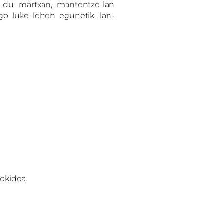
i du martxan, mantentze-lan
go luke lehen egunetik, lan-
okidea.