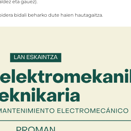
aldez eta gauez).
idera bidali beharko dute haien hautagaitza.