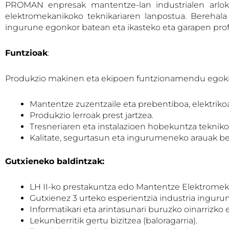
PROMAN enpresak mantentze-lan industrialen arloko 
elektromekanikoko teknikariaren lanpostua. Berehala
ingurune egonkor batean eta ikasteko eta garapen prof
Funtzioak
:
Produkzio makinen eta ekipoen funtzionamendu egokia
Mantentze zuzentzaile eta prebentiboa, elektriko
Produkzio lerroak prest jartzea.
Tresneriaren eta instalazioen hobekuntza teknik
Kalitate, segurtasun eta ingurumeneko arauak be
Gutxieneko baldintzak:
LH II-ko prestakuntza edo Mantentze Elektromek
Gutxienez 3 urteko esperientzia industria inguru
Informatikari eta arintasunari buruzko oinarrizko
Lekunberritik gertu bizitzea (baloragarria).