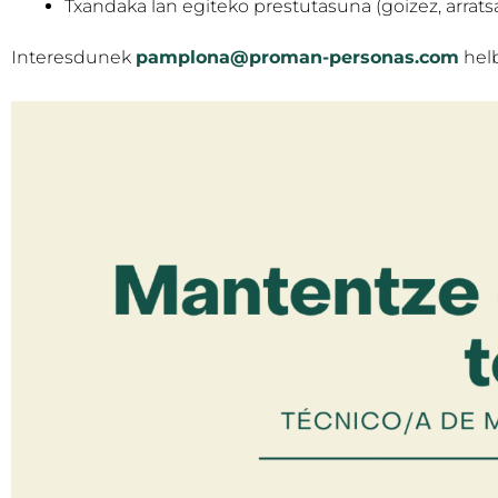
Txandaka lan egiteko prestutasuna (goizez, arrats
Interesdunek
pamplona@proman-personas.com
helb