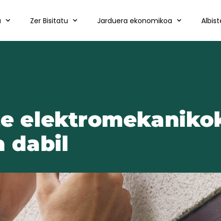
a
Zer Bisitatu
Jarduera ekonomikoa
Albis
 elektromekaniko
a dabil