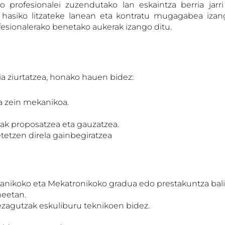
profesionalei zuzendutako lan eskaintza berria jarr
 hasiko litzateke lanean eta kontratu mugagabea izan
esionalerako benetako aukerak izango ditu.
 ziurtatzea, honako hauen bidez:
a zein mekanikoa.
oak proposatzea eta gauzatzea.
tetzen direla gainbegiratzea
anikoko eta Mekatronikoko gradua edo prestakuntza bali
neetan.
 ezagutzak eskuliburu teknikoen bidez.