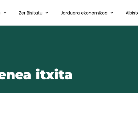
a
Zer Bisitatu
Jarduera ekonomikoa
Albis
enea itxita