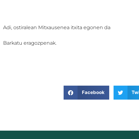
Adi, ostiralean Mitxausenea itxita egonen da
Barkatu eragozpenak.
Facebook
Twi