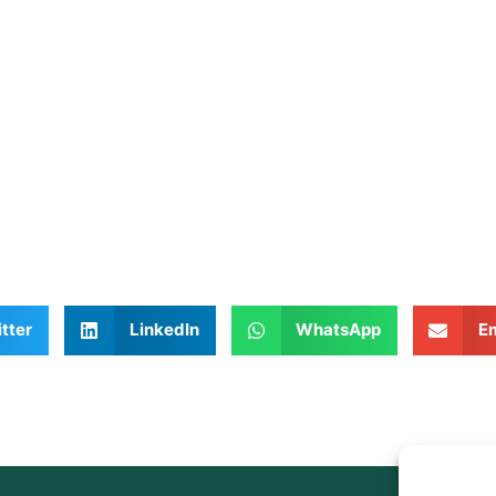
tter
LinkedIn
WhatsApp
Em