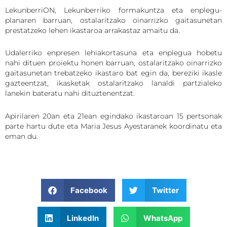
LekunberriON, Lekunberriko formakuntza eta enplegu-
planaren barruan, ostalaritzako oinarrizko gaitasunetan
prestatzeko lehen ikastaroa arrakastaz amaitu da.
Udalerriko enpresen lehiakortasuna eta enplegua hobetu
nahi dituen proiektu honen barruan, ostalaritzako oinarrizko
gaitasunetan trebatzeko ikastaro bat egin da, bereziki ikasle
gazteentzat, ikasketak ostalaritzako lanaldi partzialeko
lanekin bateratu nahi dituztenentzat.
Apirilaren 20an eta 21ean egindako ikastaroan 15 pertsonak
parte hartu dute eta Maria Jesus Ayestaranek koordinatu eta
eman du.
Facebook
Twitter
LinkedIn
WhatsApp