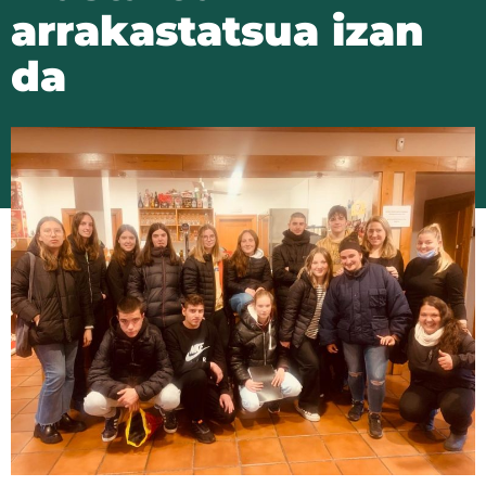
arrakastatsua izan
da