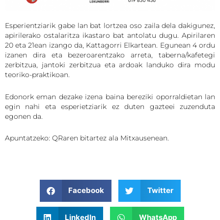
Esperientziarik gabe lan bat lortzea oso zaila dela dakigunez,
apirilerako ostalaritza ikastaro bat antolatu dugu. Apirilaren
20 eta 21ean izango da, Kattagorri Elkartean. Egunean 4 ordu
izanen dira eta bezeroarentzako arreta, taberna/kafetegi
zerbitzua, jantoki zerbitzua eta ardoak landuko dira modu
teoriko-praktikoan.
Edonork eman dezake izena baina bereziki oporraldietan lan
egin nahi eta esperietziarik ez duten gazteei zuzenduta
egonen da.
Apuntatzeko: QRaren bitartez ala Mitxausenean.
Facebook
Twitter
LinkedIn
WhatsApp