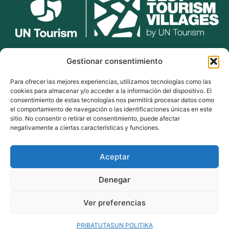
lekunberri.eus
Gestionar consentimiento
Para ofrecer las mejores experiencias, utilizamos tecnologías como las
948 504 211
cookies para almacenar y/o acceder a la información del dispositivo. El
bulegoak@lekunberri.eus
consentimiento de estas tecnologías nos permitirá procesar datos como
el comportamiento de navegación o las identificaciones únicas en este
Alde Zaharra 41,
sitio. No consentir o retirar el consentimiento, puede afectar
31870, Lekunberri
negativamente a ciertas características y funciones.
Aceptar
© 2024 Lekunberriko Udala
| Todos los derechos reservados
Denegar
Política de Cookies
Política de Privacidad
Ver preferencias
Aviso Legal
PRIBATUTASUN POLITIKA