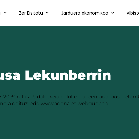
a
Zer Bisitatu
Jarduera ekonomikoa
Albis
usa Lekunberrin
20:30retara Udaletxera odol-emaileen autobusa etorri
efonora deituz, edo www.adona.es webgunean.