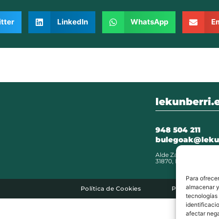
tter
LinkedIn
WhatsApp
Em
lekunberri.
948 504 211
bulegoak@leku
Alde Zaharra 41,
31870, Lekunberri
Para ofrecer
almacenar y/
Política de Cookies
Política de Pri
tecnologías
identificaci
afectar nega