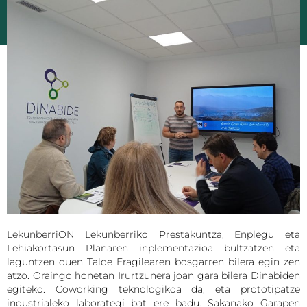
LekunberriON Lekunberriko Prestakuntza, Enplegu eta
Lehiakortasun Planaren inplementazioa bultzatzen eta
laguntzen duen Talde Eragilearen bosgarren bilera egin zen
atzo. Oraingo honetan Irurtzunera joan gara bilera Dinabiden
egiteko. Coworking teknologikoa da, eta prototipatze
industrialeko laborategi bat ere badu. Sakanako Garapen