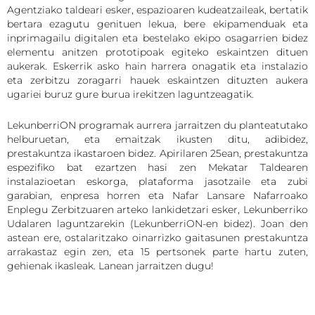
Agentziako taldeari esker, espazioaren kudeatzaileak, bertatik
bertara ezagutu genituen lekua, bere ekipamenduak eta
inprimagailu digitalen eta bestelako ekipo osagarrien bidez
elementu anitzen prototipoak egiteko eskaintzen dituen
aukerak. Eskerrik asko hain harrera onagatik eta instalazio
eta zerbitzu zoragarri hauek eskaintzen dituzten aukera
ugariei buruz gure burua irekitzen laguntzeagatik.
LekunberriON programak aurrera jarraitzen du planteatutako
helburuetan, eta emaitzak ikusten ditu, adibidez,
prestakuntza ikastaroen bidez. Apirilaren 25ean, prestakuntza
espezifiko bat ezartzen hasi zen Mekatar Taldearen
instalazioetan eskorga, plataforma jasotzaile eta zubi
garabian, enpresa horren eta Nafar Lansare Nafarroako
Enplegu Zerbitzuaren arteko lankidetzari esker, Lekunberriko
Udalaren laguntzarekin (LekunberriON-en bidez). Joan den
astean ere, ostalaritzako oinarrizko gaitasunen prestakuntza
arrakastaz egin zen, eta 15 pertsonek parte hartu zuten,
gehienak ikasleak. Lanean jarraitzen dugu!