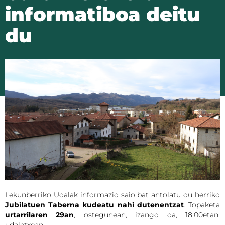
informatiboa deitu
du
Lekunberriko Udalak informazio saio bat antolatu du herriko
Jubilatuen Taberna kudeatu nahi dutenentzat
. Topaketa
urtarrilaren 29an
, ostegunean, izango da, 18:00etan,
udaletxean.