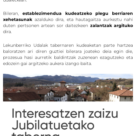
Bileran,
establezimendua kudeatzeko plegu berriaren
xehetasunak
azalduko dira, eta hautagaitza aurkeztu nahi
duten pertsonen artean sor daitezkeen
zalantzak argituko
dira.
Lekunberriko Udalak tabernaren kudeaketan parte hartzea
baloratzen ari diren guztiei bilerara joateko deia egin die,
prozesua hasi aurretik baldintzak zuzenean ezagutzeko eta
edozein gai argitzeko aukera izango baita.