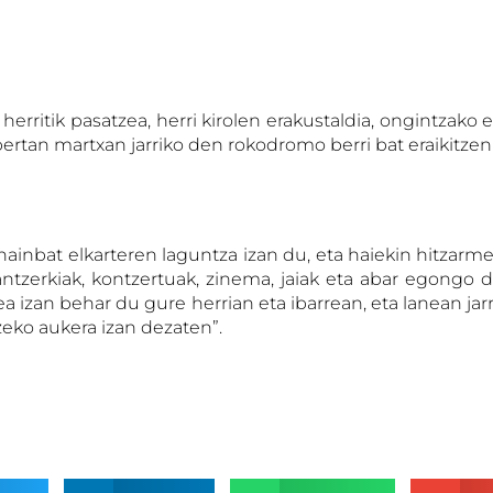
a herritik pasatzea, herri kirolen erakustaldia, ongintzako
rtan martxan jarriko den rokodromo berri bat eraikitzen a
ainbat elkarteren laguntza izan du, eta haiekin hitzarme
tzerkiak, kontzertuak, zinema, jaiak eta abar egongo dir
 izan behar du gure herrian eta ibarrean, eta lanean jarr
zeko aukera izan dezaten”.