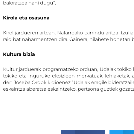
baloratzea nahi dugu”.
Kirola eta osasuna
Kirol jardueren artean, Nafarroako txirrindularitza Itzuli
raid bat nabarmentzen dira. Gainera, hilabete honetan be
Kultura bizia
Kultur jarduerak programatzeko orduan, Udalak tokiko h
tokiko eta inguruko ekoizleen merkatuak, lehiaketak, an
den Joseba Ordokik dioenez “Udalak eragile bideratzailea
eskaintza aberatsa eskaintzeko, pertsona guztiek gozat