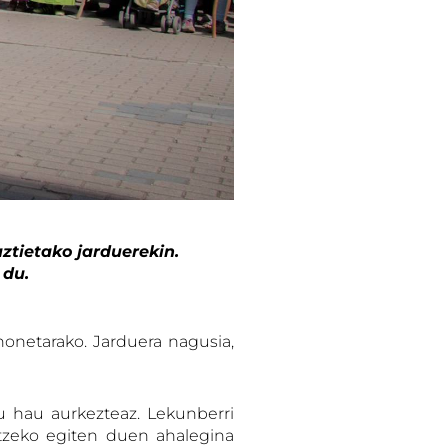
ztietako jarduerekin.
 du.
honetarako. Jarduera nagusia,
au hau aurkezteaz. Lekunberri
etzeko egiten duen ahalegina