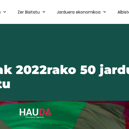
a
Zer Bisitatu
Jarduera ekonomikoa
Albis
ak 2022rako 50 jard
tu