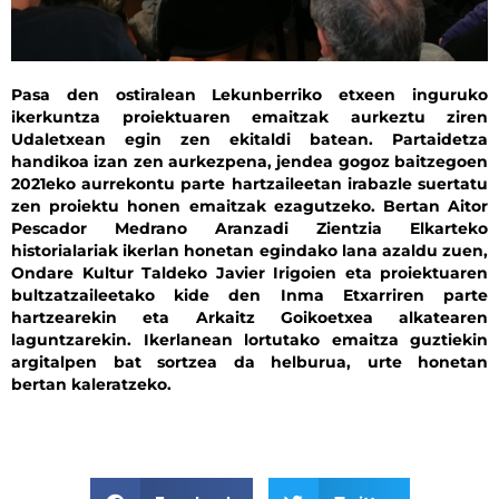
Pasa den ostiralean Lekunberriko etxeen inguruko
ikerkuntza proiektuaren emaitzak aurkeztu ziren
Udaletxean egin zen ekitaldi batean. Partaidetza
handikoa izan zen aurkezpena, jendea gogoz baitzegoen
2021eko aurrekontu parte hartzaileetan irabazle suertatu
zen proiektu honen emaitzak ezagutzeko. Bertan Aitor
Pescador Medrano Aranzadi Zientzia Elkarteko
historialariak ikerlan honetan egindako lana azaldu zuen,
Ondare Kultur Taldeko Javier Irigoien eta proiektuaren
bultzatzaileetako kide den Inma Etxarriren parte
hartzearekin eta Arkaitz Goikoetxea alkatearen
laguntzarekin. Ikerlanean lortutako emaitza guztiekin
argitalpen bat sortzea da helburua, urte honetan
bertan kaleratzeko.