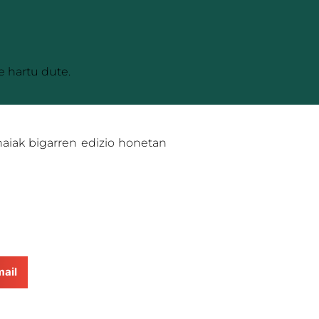
e hartu dute.
haiak bigarren edizio honetan
ail