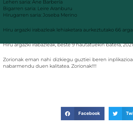
Lehen saria: Ane Barbería
Bigarren saria: Leire Aranburu
Hirugarren saria: Joseba Merino
Hiru argazki irabazleak lehiaketara aurkeztutako 66 arga
Hiru argazki irabazleak, beste 9 hautatuekin batera, 20
Zorionak eman nahi dizkiegu guztiei beren inplikazioa
nabarmendu duen kalitatea. Zorionak!!!!
Facebook
Twi