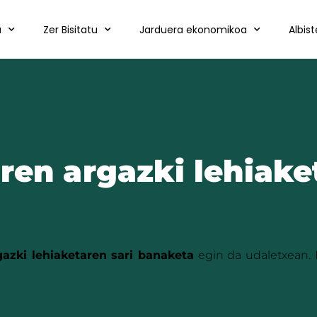
a
Zer Bisitatu
Jarduera ekonomikoa
Albis
ren argazki lehiake
azki lehiaketaren sari banaketa
egin da udaletxean. Ek