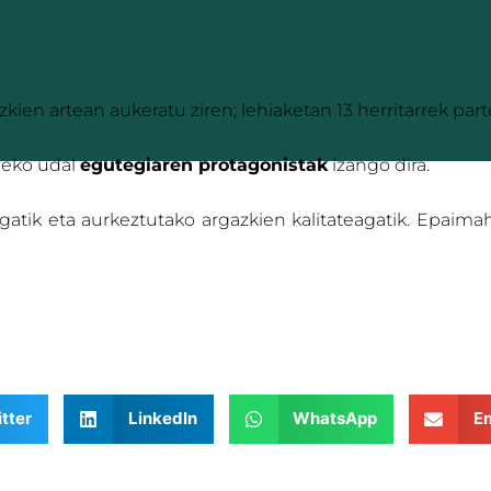
zkien artean aukeratu ziren; lehiaketan 13 herritarrek part
21eko udal
egutegiaren protagonistak
izango dira.
gatik eta aurkeztutako argazkien kalitateagatik. Epaima
tter
LinkedIn
WhatsApp
Em