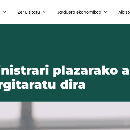
a
Zer Bisitatu
Jarduera ekonomikoa
Albis
istrari plazarako a
rgitaratu dira