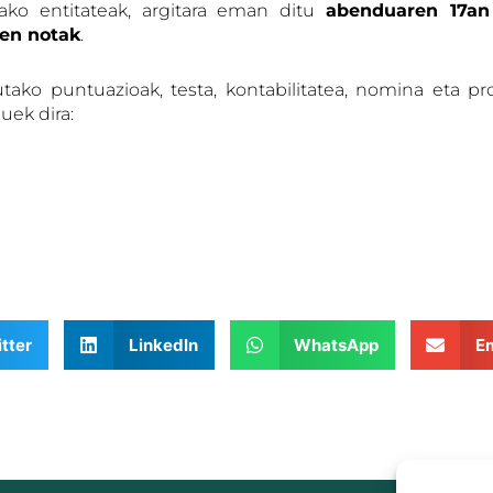
rako entitateak, argitara eman ditu
abenduaren 17an
ren notak
.
tutako puntuazioak, testa, kontabilitatea, nomina eta pr
uek dira:
tter
LinkedIn
WhatsApp
Em