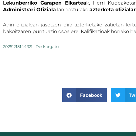
Lekunberriko Garapen Elkartea
k, Herri Kudeaketa
Administrari Ofiziala
lanposturako
azterketa ofiziala
Agiri ofizialean jasotzen dira azterketako zatietan lor
bakoitzaren puntuazio osoa ere. Kalifikazioak honako ha
20251218144321
Deskargatu
Facebook
Twi