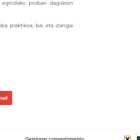
egindako probari dagokion
oba praktikoa, bai eta izangai
ail
Gestionar consentimiento