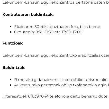
Lekunberri-Larraun Eguneko Zentroa pertsona baten bil
Kontratuaren baldintzak:
Ekainaren 30etik abuztuaren 1era, biak barne.
Ordutegia: 8:30-11:30 eta 13:00-17:00
Funtzioak
:
Lekunberri-Larraun Eguneko Zentroko erabiltzaileak ze
Baldintzak:
B motako gidabaimena izatea ohiko turismorako
Aukeratutako pertsonak ohiko txoferrarekin egin 
Interesatuek 616397044 telefonora deitu beharko dute, 