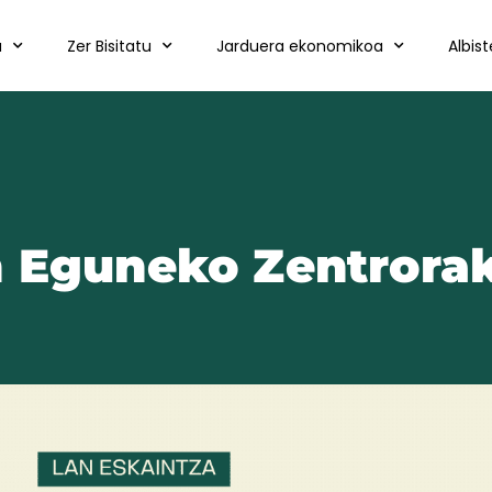
a
Zer Bisitatu
Jarduera ekonomikoa
Albis
n Eguneko Zentrora