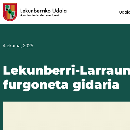
Skip
to
Udal
content
4 ekaina, 2025
Lekunberri-Larrau
furgoneta gidaria