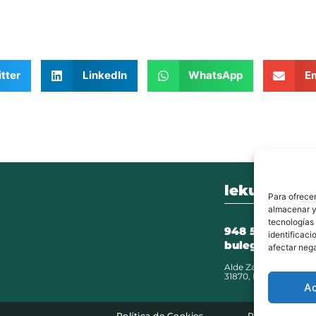
tter
LinkedIn
WhatsApp
Em
lekunberri.
Para ofrecer
almacenar y/
tecnologías
948 504 211
identificaci
bulegoak@leku
afectar nega
Alde Zaharra 41,
31870, Lekunberri
A
Política de Cookies
Política de Pri