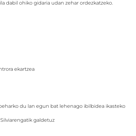
a dabil ohiko gidaria udan zehar ordezkatzeko.
ntrora ekartzea
beharko du lan egun bat lehenago ibilbidea ikasteko
Silviarengatik galdetuz