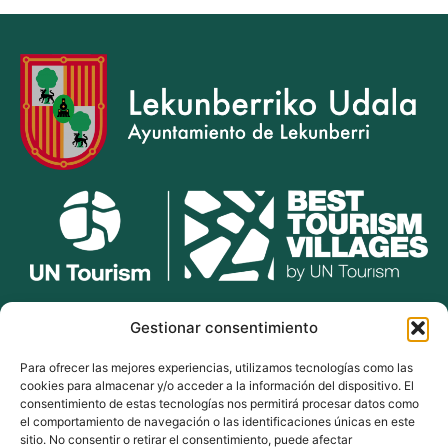
lekunberri.eus
Gestionar consentimiento
Para ofrecer las mejores experiencias, utilizamos tecnologías como las
948 504 211
cookies para almacenar y/o acceder a la información del dispositivo. El
bulegoak@lekunberri.eus
consentimiento de estas tecnologías nos permitirá procesar datos como
el comportamiento de navegación o las identificaciones únicas en este
Alde Zaharra 41,
sitio. No consentir o retirar el consentimiento, puede afectar
31870, Lekunberri