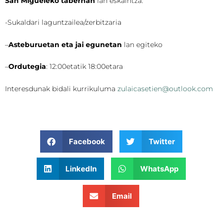
San Migueleko tabernan
lan eskaintza:
-Sukaldari laguntzailea/zerbitzaria
–
Asteburuetan eta jai egunetan
lan egiteko
–
Ordutegia
: 12:00etatik 18:00etara
Interesdunak bidali kurrikuluma
zulaicasetien@outlook.com
Facebook
Twitter
LinkedIn
WhatsApp
Email