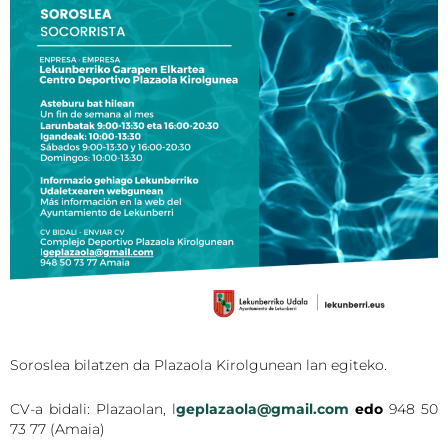
Soroslea bilatzen da Plazaola Kirolgunean lan egiteko.
CV-a bidali: Plazaolan, l
geplazaola@gmail.com
edo
948 50
73 77 (Amaia)