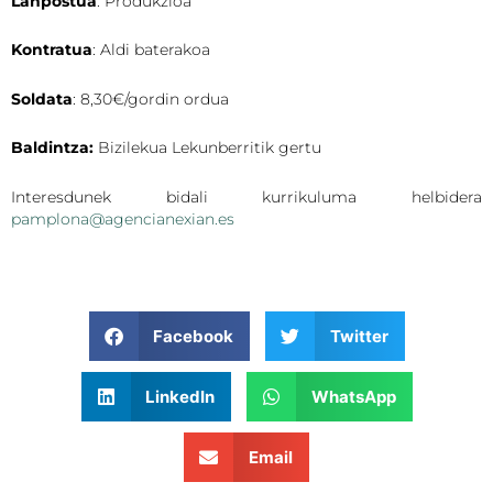
Lanpostua
: Produkzioa
Kontratua
: Aldi baterakoa
Soldata
: 8,30€/gordin ordua
Baldintza:
Bizilekua Lekunberritik gertu
Interesdunek bidali kurrikuluma helbidera
pamplona@agencianexian.es
Facebook
Twitter
LinkedIn
WhatsApp
Email