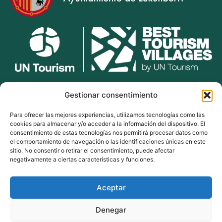
lekunberri.eus
Gestionar consentimiento
Para ofrecer las mejores experiencias, utilizamos tecnologías como las
948 504 211
cookies para almacenar y/o acceder a la información del dispositivo. El
bulegoak@lekunberri.eus
consentimiento de estas tecnologías nos permitirá procesar datos como
el comportamiento de navegación o las identificaciones únicas en este
Alde Zaharra 41,
sitio. No consentir o retirar el consentimiento, puede afectar
31870, Lekunberri
negativamente a ciertas características y funciones.
Aceptar
© 2024 Lekunberriko Udala
| Todos los derechos reservados
Denegar
Política de Cookies