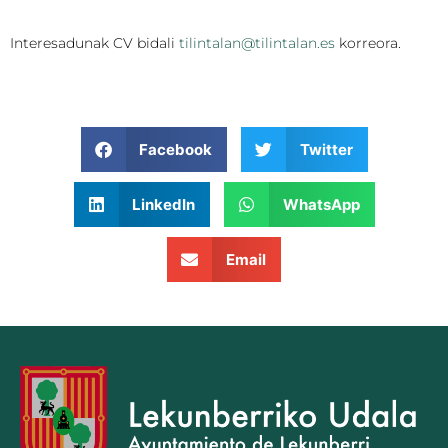
Interesadunak CV bidali
tilintalan@tilintalan.es
korreora.
Facebook
Twitter
LinkedIn
WhatsApp
Email