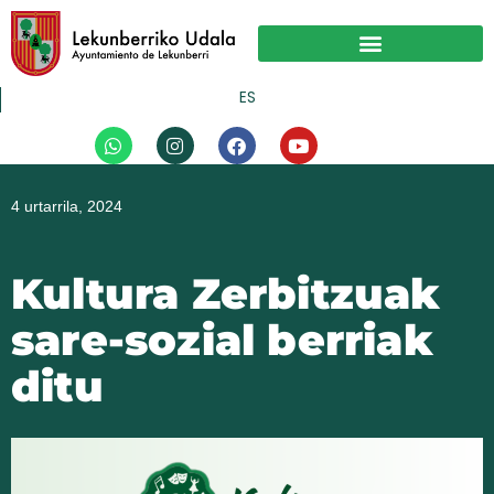
Skip
to
content
ES
W
I
F
Y
h
n
a
o
a
s
c
u
t
t
e
t
4 urtarrila, 2024
s
a
b
u
a
g
o
b
p
r
o
e
p
a
k
Kultura Zerbitzuak
m
sare-sozial berriak
ditu