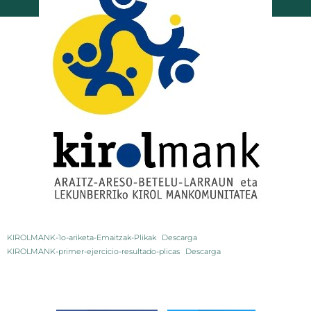
KIROLMANK-1o-ariketa-Emaitzak-Plikak
Descarga
KIROLMANK-primer-ejercicio-resultado-plicas
Descarga