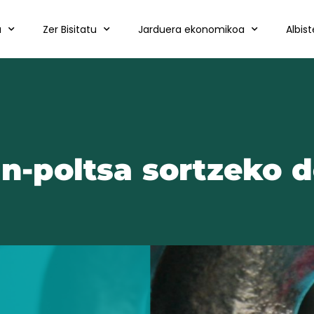
a
Zer Bisitatu
Jarduera ekonomikoa
Albis
an-poltsa sortzeko d