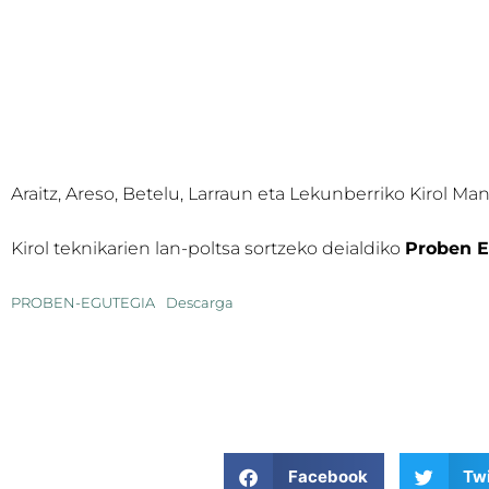
Araitz, Areso, Betelu, Larraun eta Lekunberriko Kirol M
Kirol teknikarien lan-poltsa sortzeko deialdiko
Proben E
PROBEN-EGUTEGIA
Descarga
Facebook
Twi