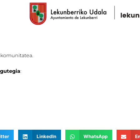
ankomunitatea.
gutegia
:
tter
LinkedIn
WhatsApp
Em