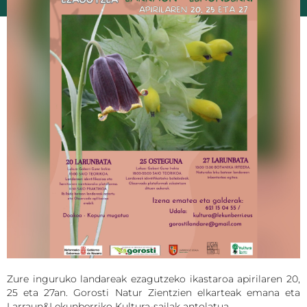
Zure inguruko landareak ezagutzeko ikastaroa apirilaren 20,
25 eta 27an. Gorosti Natur Zientzien elkarteak emana eta
Larraun&Lekunberriko Kultura-sailak antolatua.