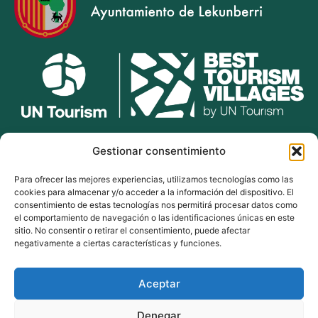
lekunberri.eus
Gestionar consentimiento
Para ofrecer las mejores experiencias, utilizamos tecnologías como las
948 504 211
cookies para almacenar y/o acceder a la información del dispositivo. El
bulegoak@lekunberri.eus
consentimiento de estas tecnologías nos permitirá procesar datos como
el comportamiento de navegación o las identificaciones únicas en este
Alde Zaharra 41,
sitio. No consentir o retirar el consentimiento, puede afectar
31870, Lekunberri
negativamente a ciertas características y funciones.
Aceptar
© 2024 Lekunberriko Udala
| Todos los derechos reservados
Denegar