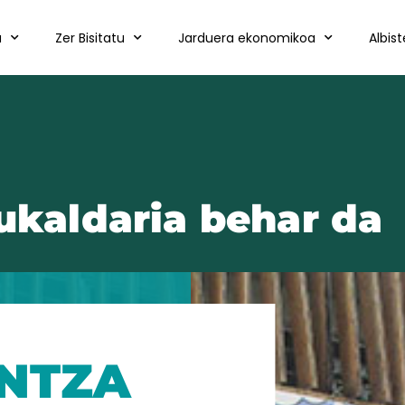
a
Zer Bisitatu
Jarduera ekonomikoa
Albis
sukaldaria behar da