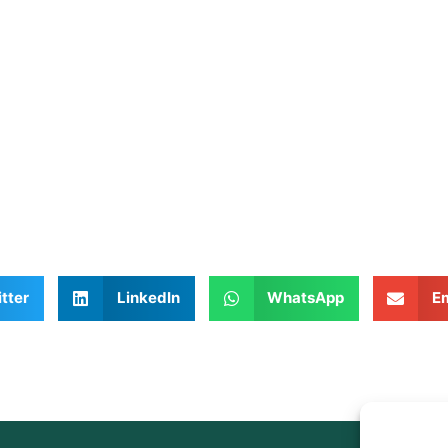
tter
LinkedIn
WhatsApp
Em