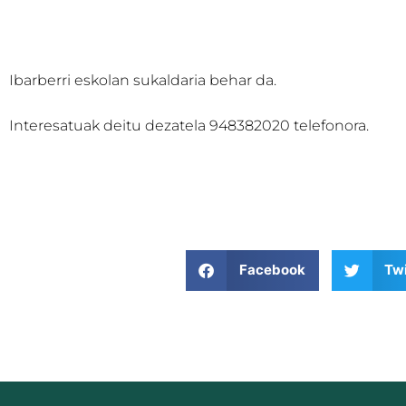
Ibarberri eskolan sukaldaria behar da.
Interesatuak deitu dezatela 948382020 telefonora.
Facebook
Twi