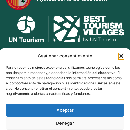
lekunberri.eus
Gestionar consentimiento
Para ofrecer las mejores experiencias, utilizamos tecnologías como las
948 504 211
cookies para almacenar y/o acceder a la información del dispositivo. El
bulegoak@lekunberri.eus
consentimiento de estas tecnologías nos permitirá procesar datos como
el comportamiento de navegación o las identificaciones únicas en este
Alde Zaharra 41,
sitio. No consentir o retirar el consentimiento, puede afectar
31870, Lekunberri
negativamente a ciertas características y funciones.
Aceptar
© 2024 Lekunberriko Udala
| Todos los derechos reservados
Denegar
Política de Cookies