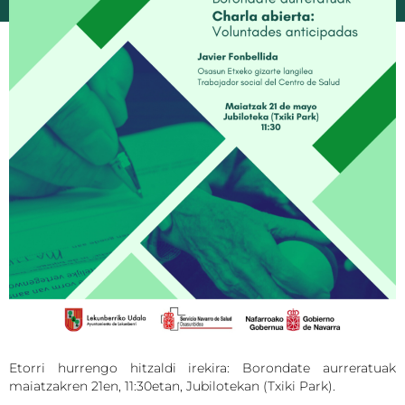
Etorri hurrengo hitzaldi irekira: Borondate aurreratuak
maiatzakren 21en, 11:30etan, Jubilotekan (Txiki Park).