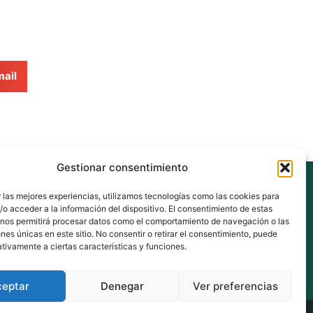
ail
Gestionar consentimiento
eus
 las mejores experiencias, utilizamos tecnologías como las cookies para
o acceder a la información del dispositivo. El consentimiento de estas
 nos permitirá procesar datos como el comportamiento de navegación o las
ones únicas en este sitio. No consentir o retirar el consentimiento, puede
nberri.eus
tivamente a ciertas características y funciones.
ceptar
Denegar
Ver preferencias