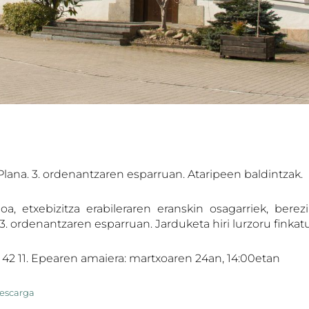
Plana. 3. ordenantzaren esparruan. Ataripeen baldintzak.
, etxebizitza erabileraren eranskin osagarriek, berezi
3. ordenantzaren esparruan. Jarduketa hiri lurzoru finka
 42 11. Epearen amaiera: martxoaren 24an, 14:00etan
escarga