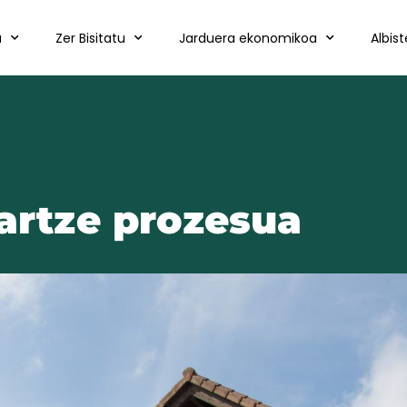
a
Zer Bisitatu
Jarduera ekonomikoa
Albis
hartze prozesua