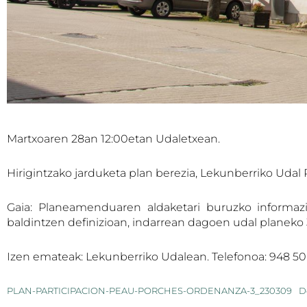
Martxoaren 28an 12:00etan Udaletxean.
Hirigintzako jarduketa plan berezia, Lekunberriko Udal 
Gaia: Planeamenduaren aldaketari buruzko informazioa
baldintzen definizioan, indarrean dagoen udal planeko 
Izen emateak: Lekunberriko Udalean. Telefonoa: 948 50
PLAN-PARTICIPACION-PEAU-PORCHES-ORDENANZA-3_230309
D