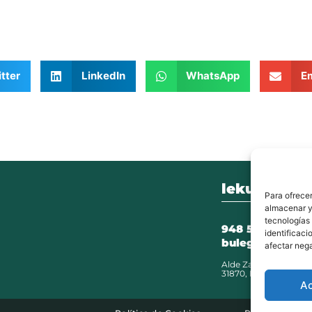
tter
LinkedIn
WhatsApp
Em
lekunberri.
Para ofrecer
almacenar y/
tecnologías
948 504 211
identificaci
bulegoak@leku
afectar nega
Alde Zaharra 41,
31870, Lekunberri
A