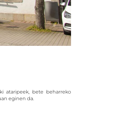
ki ataripeek, bete beharreko
tuan eginen da.