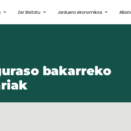
a
Zer Bisitatu
Jarduera ekonomikoa
Albis
guraso bakarreko
riak