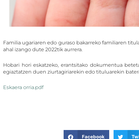
Familia ugariaren edo guraso bakarreko familiaren titu
ahal izango dute 2022tik aurrera.
Hobari hori eskatzeko, erantsitako dokumentua beteta
egiaztatzen duen ziurtagiriarekin edo tituluarekin bater
Eskaera orria.pdf
Facebook
Twi