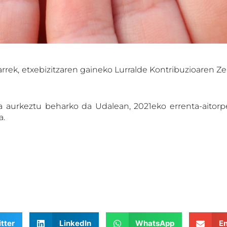
larrek, etxebizitzaren gaineko Lurralde Kontribuzioaren 
 aurkeztu beharko da Udalean, 2021eko errenta-aitorpen
a.
tter
LinkedIn
WhatsApp
Em