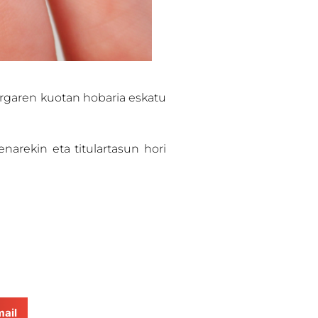
Zergaren kuotan hobaria eskatu
arekin eta titulartasun hori
ail