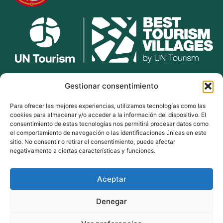
lekunberri.eus
Gestionar consentimiento
Para ofrecer las mejores experiencias, utilizamos tecnologías como las
948 504 211
cookies para almacenar y/o acceder a la información del dispositivo. El
bulegoak@lekunberri.eus
consentimiento de estas tecnologías nos permitirá procesar datos como
el comportamiento de navegación o las identificaciones únicas en este
Alde Zaharra 41,
sitio. No consentir o retirar el consentimiento, puede afectar
31870, Lekunberri
negativamente a ciertas características y funciones.
Aceptar
© 2024 Lekunberriko Udala
| Todos los derechos reservados
Denegar
Política de Cookies
Política de Privacidad